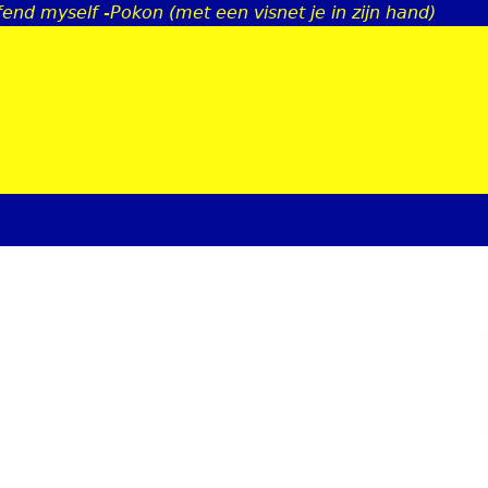
efend myself -Pokon (met een visnet je in zijn hand)
Jump to navigation