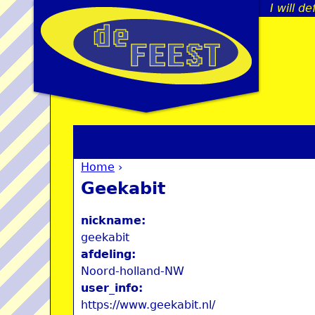
I will d
Home
›
You are here
Geekabit
nickname:
geekabit
afdeling:
Noord-holland-NW
user_info:
https://www.geekabit.nl/