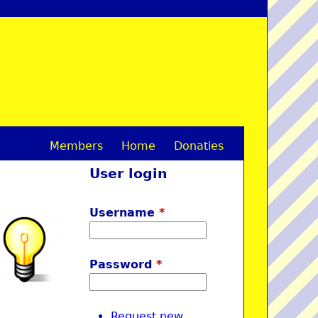
Members
Home
Donaties
M
User login
a
i
Username
*
n
m
Password
*
e
n
Request new