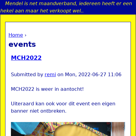
Mendel is net maandverband, iedereen heeft er een
Jump to navigation
hekel aan maar het verkoopt wel..
Home
›
a
You are here
events
i
MCH2022
n
Submitted by
remi
on
Mon, 2022-06-27 11:06
e
MCH2022 is weer in aantocht!
n
Uiteraard kan ook voor dit event een eigen
u
banner niet ontbreken.