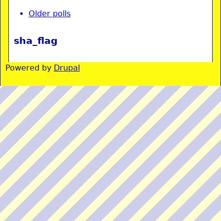
Older polls
sha_flag
Powered by
Drupal