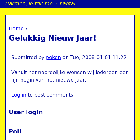
Harmen, je trilt me -Chantal
Jump to navigation
Home
›
a
You are here
Gelukkig Nieuw Jaar!
i
n
Submitted by
pokon
on
Tue, 2008-01-01 11:22
Vanuit het noordelijke wensen wij iedereen een
e
fijn begin van het nieuwe jaar.
n
Log in
to post comments
u
User login
Poll