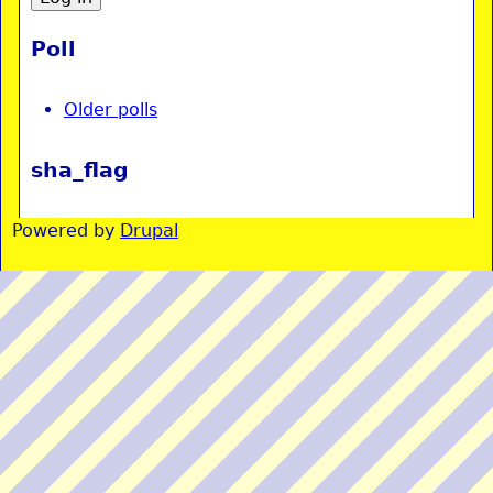
Poll
Older polls
sha_flag
Powered by
Drupal