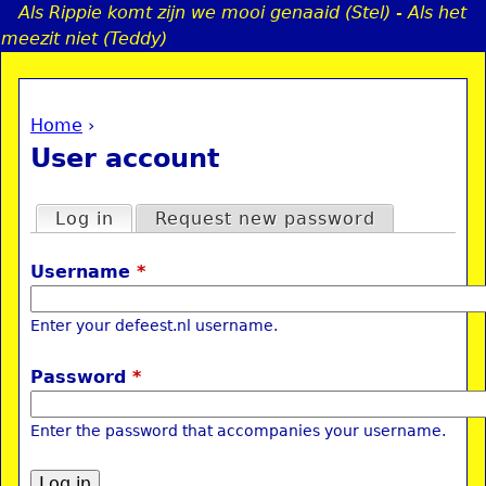
Als Rippie komt zijn we mooi genaaid (Stel) - Als het
Jump to navigation
meezit niet (Teddy)
Home
›
a
You are here
User account
i
Primary tabs
Log in
(active tab)
Request new password
n
Username
*
e
Enter your defeest.nl username.
n
Password
*
u
Enter the password that accompanies your username.