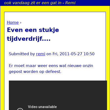
ook vandaag zit er een gat in - Remi
Jump to navigation
Home
›
a
You are here
Even een stukje
i
tijdverdrijf....
n
Submitted by
remi
on
Fri, 2011-05-27 10:50
e
Er moet maar weer eens wat nieuwe onzin
gepost worden op defeest.
n
u