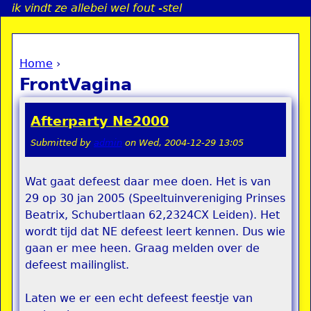
ik vindt ze allebei wel fout -stel
Jump to navigation
Home
›
a
You are here
FrontVagina
i
Afterparty Ne2000
n
Submitted by
admin
on
Wed, 2004-12-29 13:05
e
Wat gaat defeest daar mee doen. Het is van
29 op 30 jan 2005 (Speeltuinvereniging Prinses
n
Beatrix, Schubertlaan 62,2324CX Leiden). Het
u
wordt tijd dat NE defeest leert kennen. Dus wie
gaan er mee heen. Graag melden over de
defeest mailinglist.
Laten we er een echt defeest feestje van